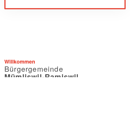
Willkommen
Bürgergemeinde
Mümliswil-Ramiswil
Die Bürgergemeinde Mümliswil-Ramiswil
zählte heute über
9'200
Bürger, davon
sind über
1'000
in Mümliswil-Ramiswil