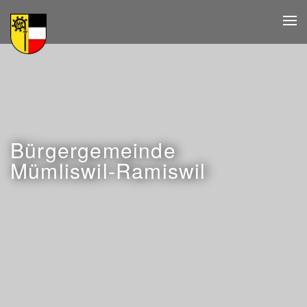
Zum Hauptinhalt springen
Bürgergemeinde
Mümliswil-Ramiswil