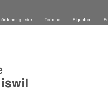
hördenmitglieder
Termine
Eigentum
Fo
e
iswil