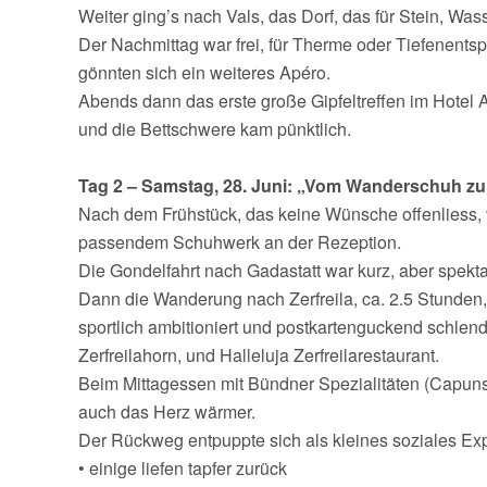
Weiter ging’s nach Vals, das Dorf, das für Stein, Was
Der Nachmittag war frei, für Therme oder Tiefenents
gönnten sich ein weiteres Apéro.
Abends dann das erste große Gipfeltreffen im Hotel
und die Bettschwere kam pünktlich.
Tag 2 – Samstag, 28. Juni: „Vom Wanderschuh zur
Nach dem Frühstück, das keine Wünsche offenliess, 
passendem Schuhwerk an der Rezeption.
Die Gondelfahrt nach Gadastatt war kurz, aber spekta
Dann die Wanderung nach Zerfreila, ca. 2.5 Stunde
sportlich ambitioniert und postkartenguckend schlen
Zerfreilahorn, und Halleluja Zerfreilarestaurant.
Beim Mittagessen mit Bündner Spezialitäten (Capuns
auch das Herz wärmer.
Der Rückweg entpuppte sich als kleines soziales Ex
• einige liefen tapfer zurück