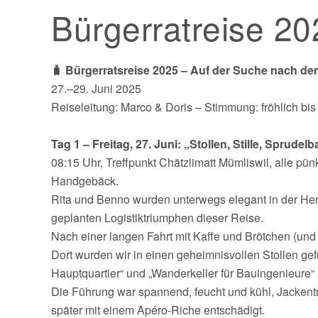
Bürgerratreise 20
🧳 Bürgerratsreise 2025 – Auf der Suche nach d
27.–29. Juni 2025
Reiseleitung: Marco & Doris – Stimmung: fröhlich bis 
Tag 1 – Freitag, 27. Juni: „Stollen, Stille, Sprudel
08:15 Uhr, Treffpunkt Chätzlimatt Mümliswil, alle pün
Handgebäck.
Rita und Benno wurden unterwegs elegant in der Herr
geplanten Logistiktriumphen dieser Reise.
Nach einer langen Fahrt mit Kaffe und Brötchen (un
Dort wurden wir in einen geheimnisvollen Stollen g
Hauptquartier“ und „Wanderkeller für Bauingenieure“ 
Die Führung war spannend, feucht und kühl, Jackentr
später mit einem Apéro-Riche entschädigt.