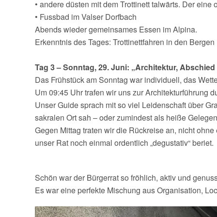
• andere düsten mit dem Trottinett talwärts. Der ein
• Fussbad im Valser Dorfbach
Abends wieder gemeinsames Essen im Alpina.
Erkenntnis des Tages: Trottinettfahren in den Bergen
Tag 3 – Sonntag, 29. Juni: „Architektur, Abschie
Das Frühstück am Sonntag war individuell, das Wetter f
Um 09:45 Uhr trafen wir uns zur Architekturführung d
Unser Guide sprach mit so viel Leidenschaft über Gran
sakralen Ort sah – oder zumindest als heiße Gelegen
Gegen Mittag traten wir die Rückreise an, nicht ohn
unser Rat noch einmal ordentlich „degustativ“ beriet.
Schön war der Bürgerrat so fröhlich, aktiv und genus
Es war eine perfekte Mischung aus Organisation, Loc